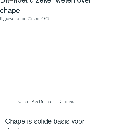
Dit moet u zeker weten over
Vloerisolatie
chape
Bijgewerkt op:
25 sep 2023
Chape Van Driessen - De prins
Chape is solide basis voor 