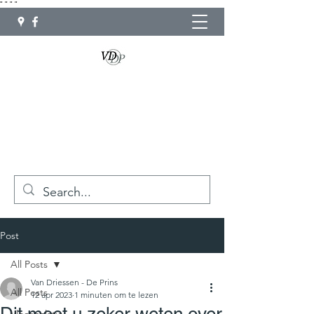
"
"
"
"
info@chape-vandriessen-deprins.be
GSM: 0475 41 95 59
Post
All Posts
Van Driessen - De Prins
All Posts
12 apr 2023
1 minuten om te lezen